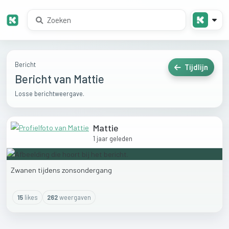
Bericht
Tijdlijn
Bericht van Mattie
Losse berichtweergave.
Mattie
1 jaar geleden
Zwanen
tijdens
zonsondergang
15
like
s
262
weergaven