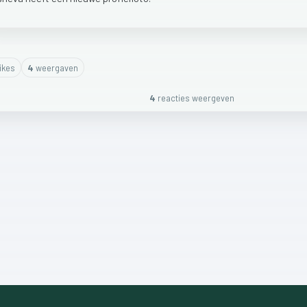
ike
s
4
weergaven
4
reactie
s
weergeven