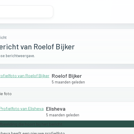
icht
ericht van Roelof Bijker
se berichtweergave.
Roelof Bijker
5 maanden geleden
ie
foto
Elisheva
5 maanden geleden
isheva
heeft
een
nieuwe
profielfoto.