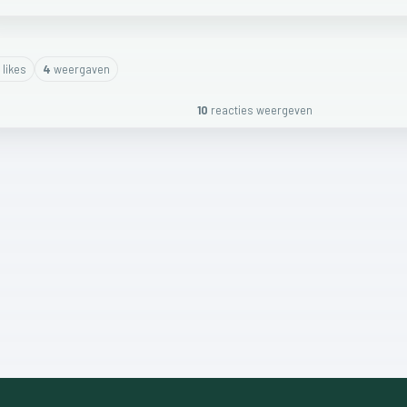
like
s
4
weergaven
10
reactie
s
weergeven