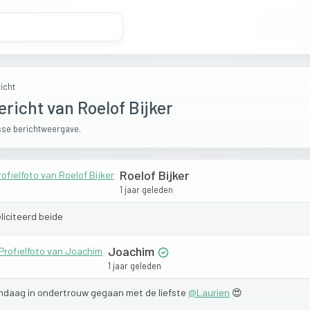
icht
ericht van Roelof Bijker
se berichtweergave.
Roelof Bijker
1 jaar geleden
liciteerd
beide
Joachim
1 jaar geleden
ndaag
in
ondertrouw
gegaan
met
de
liefste
@
Laurien
😍