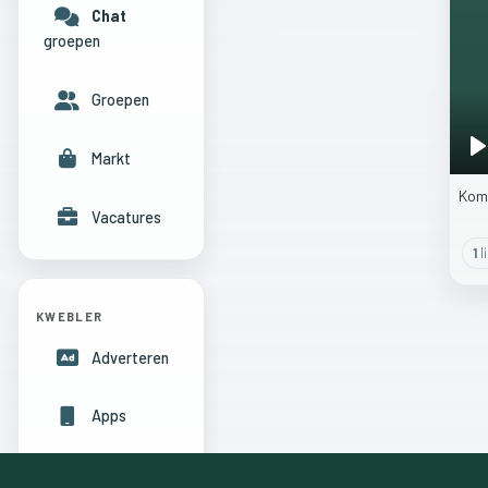
Chat
groepen
Groepen
Markt
P
Ko
Vacatures
1
l
KWEBLER
Adverteren
Apps
Hulpcentrum