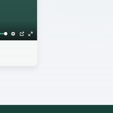
Settings
PIP
Enter
fullscreen