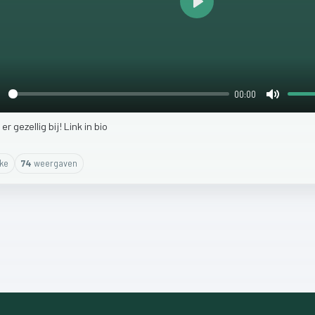
Play
00:00
lay
Mute
m
er
gezellig
bij!
Link
in
bio
ike
74
weergaven