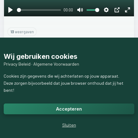
00:00
Play
Mute
Settings
PIP
Ente
fulls
13
weergaven
Wij gebruiken cookies
Privacy Beleid
·
Algemene Voorwaarden
Cookies zijn gegevens die wij achterlaten op jouw apparaat.
Deze zorgen bijvoorbeeld dat jouw browser onthoud dat jij het
bent!
Accepteren
Sluiten