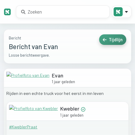
Bericht
Tijdlijn
Bericht van Evan
Losse berichtweergave.
Evan
1 jaar geleden
Rijden
in
een
echte
truck
voor
het
eerst
in
mn
leven
Kwebler
1 jaar geleden
#KweblerPraat