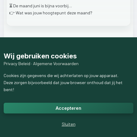
⏳
De
maand
juni
is
bijna
voorbij…
👉
Wat
was
jouw
hoogtepunt
deze
maand?
3
like
s
5
weergaven
Wij gebruiken cookies
5
reactie
s
weergeven
Privacy Beleid
·
Algemene Voorwaarden
Cookies zijn gegevens die wij achterlaten op jouw apparaat.
Deze zorgen bijvoorbeeld dat jouw browser onthoud dat jij het
bent!
Accepteren
Sluiten