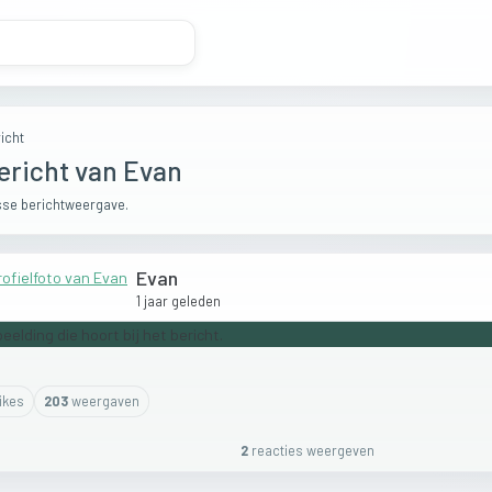
icht
ericht van Evan
se berichtweergave.
Evan
1 jaar geleden
ike
s
203
weergaven
2
reactie
s
weergeven