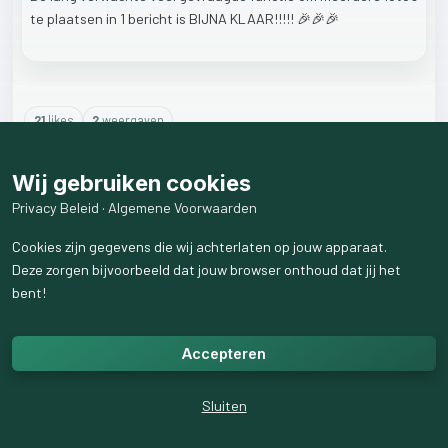
te
plaatsen
in
1
bericht
is
BIJNA
KLAAR!!!!!
🎉🎉🎉
21
like
s
2
weergaven
5
reactie
s
weergeven
Wij gebruiken cookies
Privacy Beleid
·
Algemene Voorwaarden
Cookies zijn gegevens die wij achterlaten op jouw apparaat.
Deze zorgen bijvoorbeeld dat jouw browser onthoud dat jij het
bent!
Accepteren
Sluiten