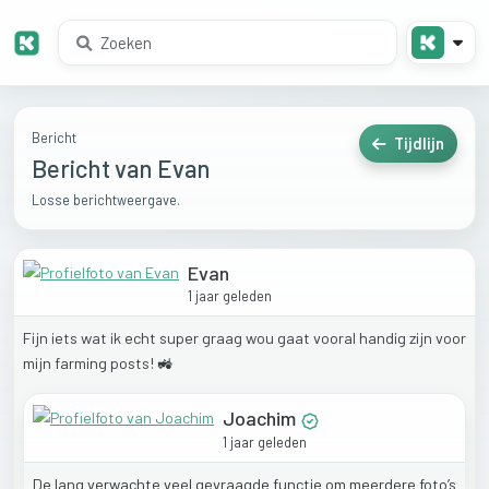
Bericht
Tijdlijn
Bericht van Evan
Losse berichtweergave.
Evan
1 jaar geleden
Fijn
iets
wat
ik
echt
super
graag
wou
gaat
vooral
handig
zijn
voor
mijn
farming
posts!
🚜
Joachim
1 jaar geleden
De
lang
verwachte
veel
gevraagde
functie
om
meerdere
foto’s