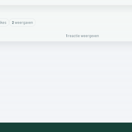
ike
s
2
weergaven
1
reactie
weergeven