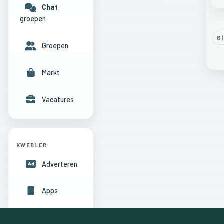
Chat
groepen
6
l
Groepen
Markt
Vacatures
KWEBLER
Adverteren
Apps
Hulpcentrum