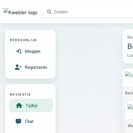
Ber
PERSOONLIJK
B
Inloggen
Los
Registreren
Bete
NAVIGATIE
Tijdlijn
Chat
W