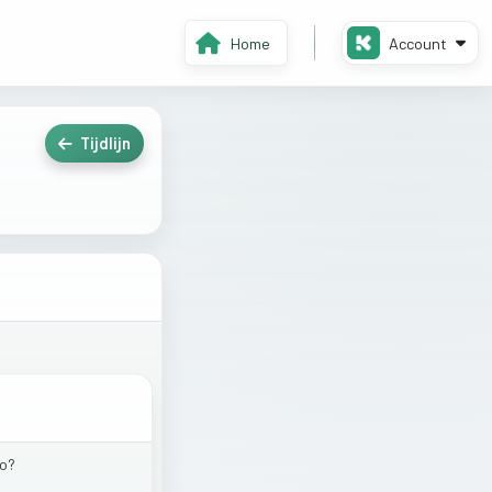
Home
Account
Tijdlijn
o?