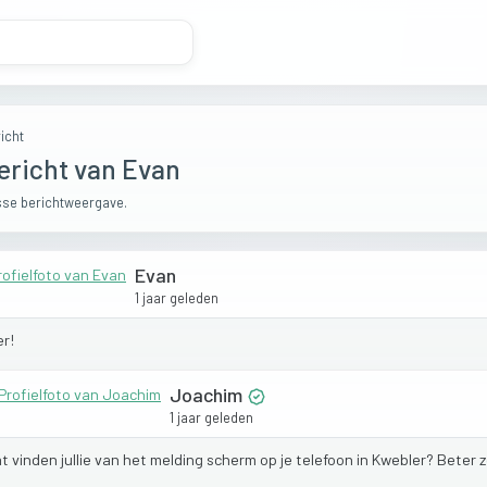
icht
ericht van Evan
se berichtweergave.
Evan
1 jaar geleden
r!
Joachim
1 jaar geleden
at
vinden
jullie
van
het
melding
scherm
op
je
telefoon
in
Kwebler?
Beter
z