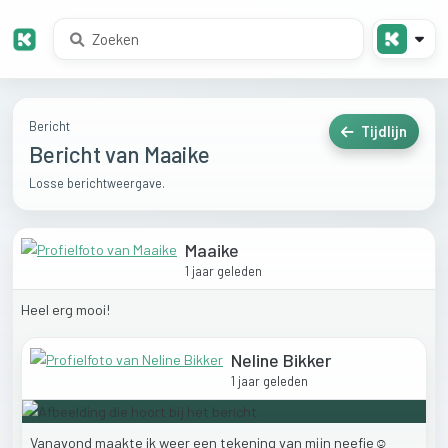
Bericht
Tijdlijn
Bericht van Maaike
Losse berichtweergave.
Maaike
1 jaar geleden
Heel
erg
mooi!
Neline Bikker
1 jaar geleden
Vanavond
maakte
ik
weer
een
tekening
van
mijn
neefje☺️