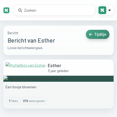
Bericht
Tijdlijn
Bericht van Esther
Losse berichtweergave.
Esther
3 jaar geleden
Een
bosje
bloemen
7
like
s
378
weergaven