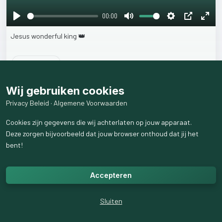
00:00
Play
Mute
Settings
PIP
Ente
Jesus
wonderful
king
👑
fulls
47
weergaven
Wij gebruiken cookies
Privacy Beleid
·
Algemene Voorwaarden
Cookies zijn gegevens die wij achterlaten op jouw apparaat.
Deze zorgen bijvoorbeeld dat jouw browser onthoud dat jij het
bent!
Accepteren
Sluiten