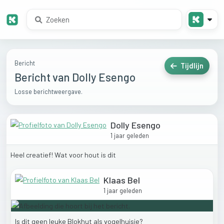
Bericht
Tijdlijn
Bericht van Dolly Esengo
Losse berichtweergave.
Dolly Esengo
1 jaar geleden
Heel
creatief!
Wat
voor
hout
is
dit
Klaas Bel
1 jaar geleden
Is
dit
geen
leuke
Blokhut
als
vogelhuisje?