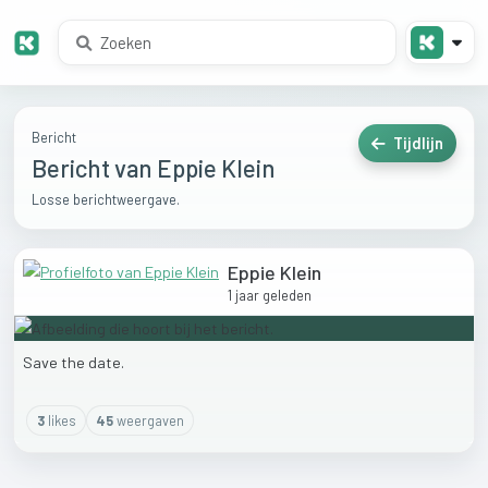
Bericht
Tijdlijn
Bericht van Eppie Klein
Losse berichtweergave.
Eppie Klein
1 jaar geleden
Save
the
date.
3
like
s
45
weergaven