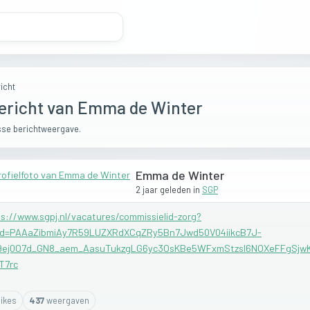
icht
ericht van Emma de Winter
se berichtweergave.
Emma de Winter
2 jaar geleden
in
SGP
s://www.sgpj.nl/vacatures/commissielid-zorg?
lid=PAAaZibmiAy7R59LUZXRdXCqZRy5Bn7Jwd50V04iikcB7J-
9ej0O7d_GN8_aem_AasuTukzgLG6yc3OsKBe5WFxmStzsl6NOXeFFgSjwK
T7rc
ike
s
437
weergaven