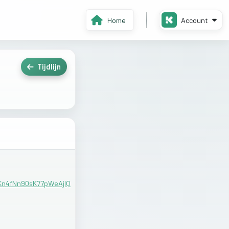
Home
Account
Tijdlijn
n4fNn90sK77pWeAjIQ