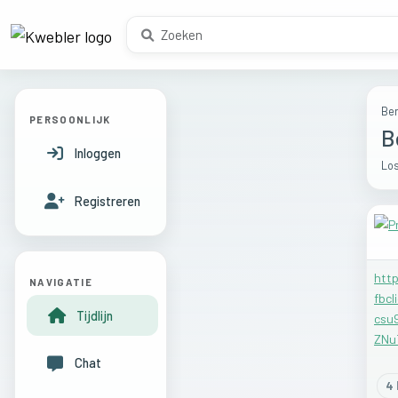
Ber
PERSOONLIJK
B
Inloggen
Los
Registreren
http
NAVIGATIE
fbc
Tijdlijn
csu
ZNu
Chat
4
l