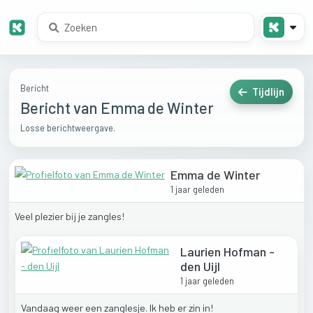
Bericht
Tijdlijn
Bericht van Emma de Winter
Losse berichtweergave.
Emma de Winter
1 jaar geleden
Veel
plezier
bij
je
zangles!
Laurien Hofman -
den Uijl
1 jaar geleden
Vandaag
weer
een
zanglesje.
Ik
heb
er
zin
in!