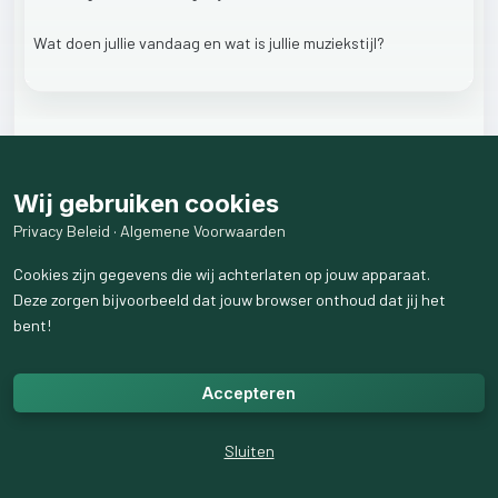
Wat
doen
jullie
vandaag
en
wat
is
jullie
muziekstijl?
8
like
s
1
weergaven
Wij gebruiken cookies
8
reactie
s
weergeven
Privacy Beleid
·
Algemene Voorwaarden
Cookies zijn gegevens die wij achterlaten op jouw apparaat.
Deze zorgen bijvoorbeeld dat jouw browser onthoud dat jij het
bent!
Accepteren
Sluiten