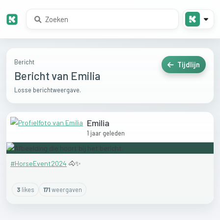
Bericht
Tijdlijn
Bericht van Emilia
Losse berichtweergave.
Emilia
1 jaar geleden
#HorseEvent2024
🐴✨️
3
like
s
171
weergaven