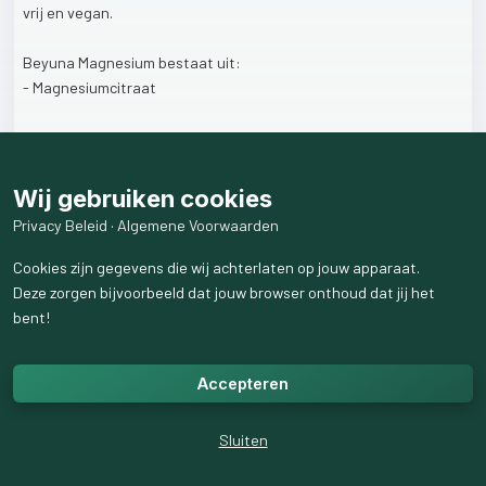
vrij
en
vegan.
Beyuna
Magnesium
bestaat
uit:
-
Magnesiumcitraat
-
Magnesiumglycerofosfaat
-
Magnesiumacetyltaurinaat
Wij gebruiken cookies
Privacy Beleid
·
Algemene Voorwaarden
Gebruik
jij
al
magnesium?
Cookies zijn gegevens die wij achterlaten op jouw apparaat.
#magnesium
#beyuna
#cleanlabel
#GMOfree
#vegan
Deze zorgen bijvoorbeeld dat jouw browser onthoud dat jij het
#magnesiumcitraat
#magnesiumglycerofosfaat
bent!
#magnesiumacetyltaurinaat
#spieren
Accepteren
marijkezuidema.beyuna.com
Sluiten
32
weergaven