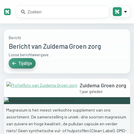
Bericht
Bericht van Zuidema Groen zorg
Losse berichtweergave.
Tijdlijn
Zuidema Groen zorg
1 jaar geleden
Magnesium
is
het
meest
verkochte
supplement
van
ons
assortiment.
De
samenstelling
is
uniek:
drie
soorten
magnesium
van
zuivere
en
hoge
kwaliteit,
de
pullulan
capsule
en
verder
niets!
Geen
synthetische
vul-
of
hulpstoffen
(Clean
Label),
GMO-