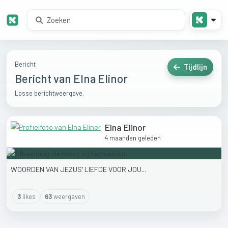
Bericht
Tijdlijn
Bericht van Elna Elinor
Losse berichtweergave.
Elna Elinor
4 maanden geleden
WOORDEN
VAN
JEZUS'
LIEFDE
VOOR
JOU...
3
like
s
63
weergaven