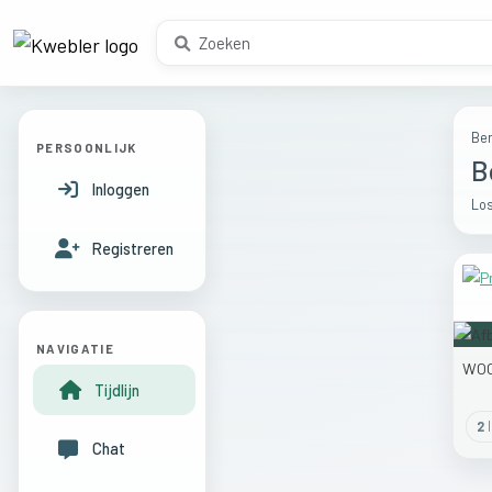
Ber
PERSOONLIJK
B
Inloggen
Los
Registreren
NAVIGATIE
WO
Tijdlijn
2
l
Chat