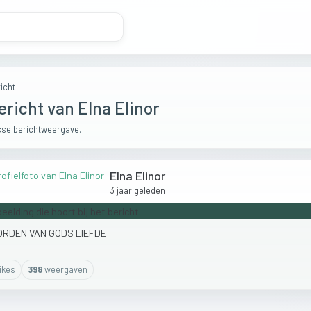
icht
ericht van Elna Elinor
se berichtweergave.
Elna Elinor
3 jaar geleden
ORDEN
VAN
GODS
LIEFDE
ike
s
398
weergaven