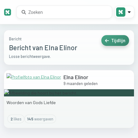
Bericht
Tijdlijn
Bericht van Elna Elinor
Losse berichtweergave.
Elna Elinor
9 maanden geleden
Woorden
van
Gods
Liefde
2
like
s
145
weergaven