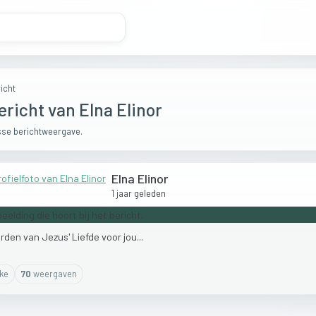
icht
ericht van Elna Elinor
se berichtweergave.
Elna Elinor
1 jaar geleden
rden
van
Jezus'
Liefde
voor
jou...
ike
70
weergaven