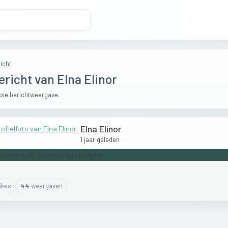
icht
ericht van Elna Elinor
se berichtweergave.
Elna Elinor
1 jaar geleden
ike
s
44
weergaven