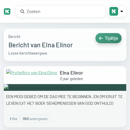
Bericht
Tijdlijn
Bericht van Elna Elinor
Losse berichtweergave.
Elna Elinor
3 jaar geleden
EEN
MOOI
GEBED
OM
DE
DAG
MEE
TE
BEGINNEN...ÉN
OM
ERUIT
TE
LEVEN
(UIT
HET
BOEK
'GEHEIMENISSEN
VAN
GOD
ONTHULD)
1
like
353
weergaven