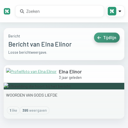
Bericht
Tijdlijn
Bericht van Elna Elinor
Losse berichtweergave.
Elna Elinor
3 jaar geleden
WOORDEN
VAN
GODS
LIEFDE
1
like
395
weergaven