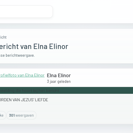
icht
ericht van Elna Elinor
se berichtweergave.
Elna Elinor
3 jaar geleden
ORDEN
VAN
JEZUS'
LIEFDE
ike
301
weergaven