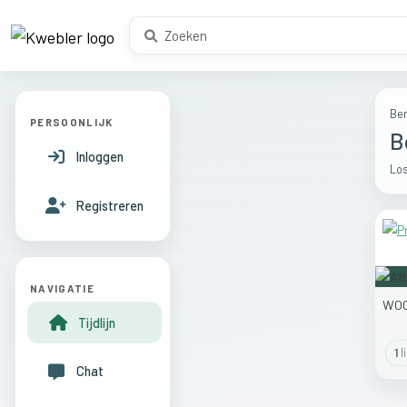
Ber
PERSOONLIJK
B
Inloggen
Los
Registreren
NAVIGATIE
WO
Tijdlijn
1
l
Chat