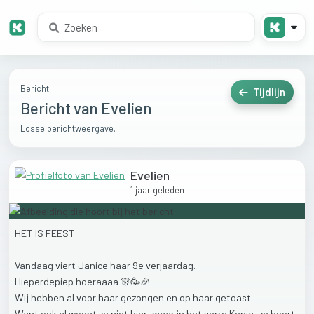
Bericht
Tijdlijn
Bericht van Evelien
Losse berichtweergave.
Evelien
1 jaar geleden
HET
IS
FEEST
Vandaag
viert
Janice
haar
9e
verjaardag.
Hieperdepiep
hoeraaaa
🎊🥳🎉
Wij
hebben
al
voor
haar
gezongen
en
op
haar
getoast.
Want
ook
al
woont
ze
niet
hier,
maar
in
het
verre
Kenia,
ze
hoort