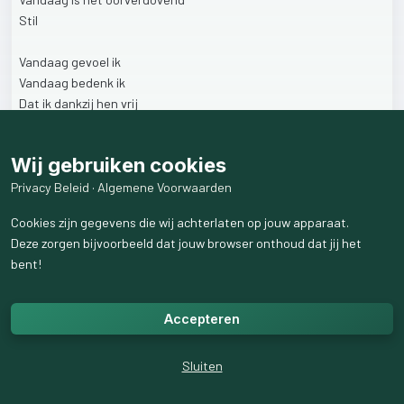
Stil
Vandaag
gevoel
ik
Vandaag
bedenk
ik
Dat
ik
dankzij
hen
vrij
Ben
Wij gebruiken cookies
Vandaag
gedenk
ik
Vandaag
herdenk
ik
Privacy Beleid
·
Algemene Voorwaarden
Dat
mensen
zoals
jij
en
ik
vermoord
Cookies zijn gegevens die wij achterlaten op jouw apparaat.
Zijn
Deze zorgen bijvoorbeeld dat jouw browser onthoud dat jij het
bent!
Vandaag
betreur
ik
Vandaag
kleur
ik
zwart
van
rouw
om
mensen
die
niet
mochten
Accepteren
Zijn
Sluiten
Vandaag
denk
ik
Vandaag
bedenk
ik