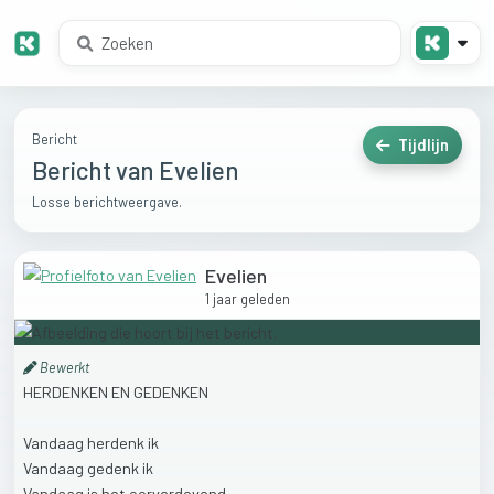
Bericht
Tijdlijn
Bericht van Evelien
Losse berichtweergave.
Evelien
1 jaar geleden
Bewerkt
HERDENKEN
EN
GEDENKEN
Vandaag
herdenk
ik
Vandaag
gedenk
ik
Vandaag
is
het
oorverdovend