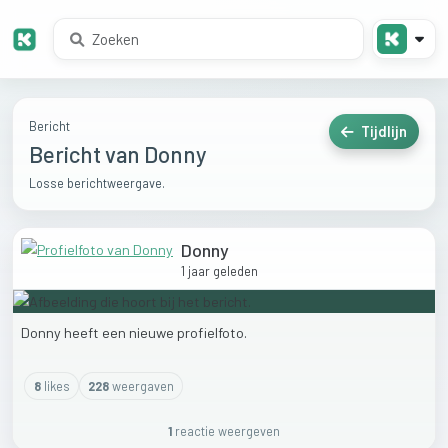
Bericht
Tijdlijn
Bericht van Donny
Losse berichtweergave.
Donny
1 jaar geleden
Donny
heeft
een
nieuwe
profielfoto.
8
like
s
228
weergaven
1
reactie
weergeven