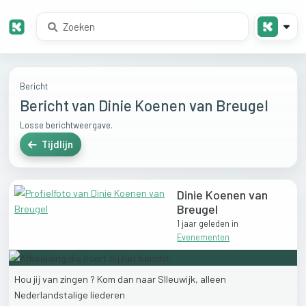
Bericht
Bericht van Dinie Koenen van Breugel
Losse berichtweergave.
Tijdlijn
Dinie Koenen van
Breugel
1 jaar geleden
in
Evenementen
Hou
jij
van
zingen
?
Kom
dan
naar
Slleuwijk,
alleen
Nederlandstalige
liederen