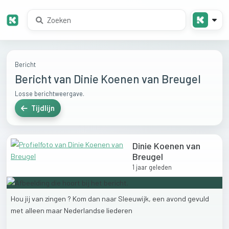
Bericht
Bericht van Dinie Koenen van Breugel
Losse berichtweergave.
Tijdlijn
Dinie Koenen van
Breugel
1 jaar geleden
Hou
jij
van
zingen
?
Kom
dan
naar
Sleeuwijk,
een
avond
gevuld
met
alleen
maar
Nederlandse
liederen