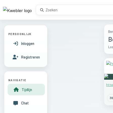
Ber
PERSOONLIJK
B
Inloggen
Los
Registreren
NAVIGATIE
http
Tijdlijn
36
Chat