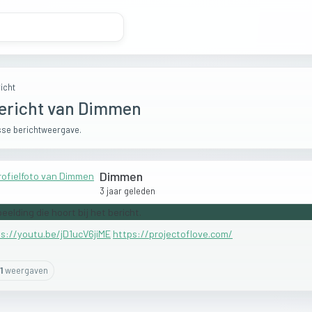
icht
ericht van Dimmen
se berichtweergave.
Dimmen
3 jaar geleden
s://youtu.be/jD1ucV6jiME
https://projectoflove.com/
1
weergaven