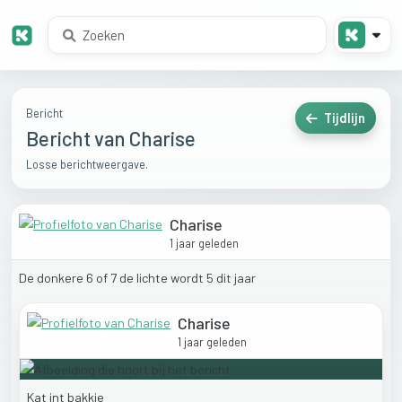
Bericht
Tijdlijn
Bericht van Charise
Losse berichtweergave.
Charise
1 jaar geleden
De
donkere
6
of
7
de
lichte
wordt
5
dit
jaar
Charise
1 jaar geleden
Kat
int
bakkie