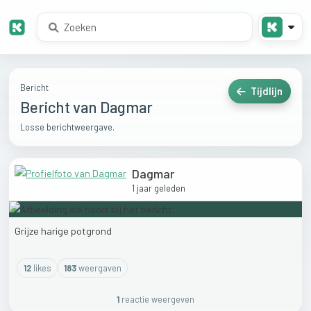
Bericht
Tijdlijn
Bericht van Dagmar
Losse berichtweergave.
Dagmar
1 jaar geleden
Grijze
harige
potgrond
12
like
s
183
weergaven
1
reactie
weergeven