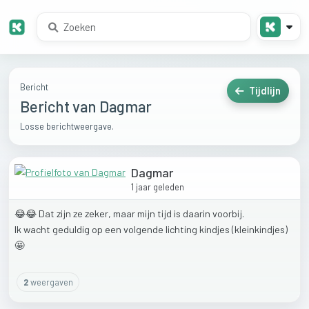
Bericht
Tijdlijn
Bericht van Dagmar
Losse berichtweergave.
Dagmar
1 jaar geleden
😂😂
Dat
zijn
ze
zeker,
maar
mijn
tijd
is
daarin
voorbij.
Ik
wacht
geduldig
op
een
volgende
lichting
kindjes
(kleinkindjes)
🤩
2
weergaven