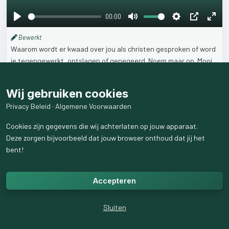
00:00
Play
Mute
Settings
PIP
Ente
Bewerkt
fulls
Waarom
wordt
er
kwaad
over
jou
als
christen
gesproken
of
word
je
tegengewerkt,
ontslagen
of
genegeerd.
Noem
maar
op.
Mooi
filmpje
en
uitleg.
Wij gebruiken cookies
1
like
67
weergaven
Privacy Beleid
·
Algemene Voorwaarden
Cookies zijn gegevens die wij achterlaten op jouw apparaat.
Deze zorgen bijvoorbeeld dat jouw browser onthoud dat jij het
bent!
Accepteren
Sluiten