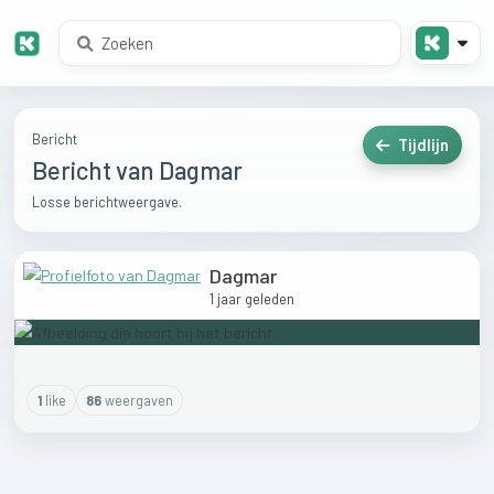
Bericht
Tijdlijn
Bericht van Dagmar
Losse berichtweergave.
Dagmar
1 jaar geleden
1
like
86
weergaven