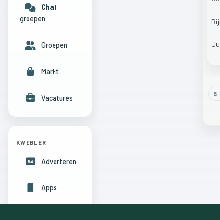
Chat
groepen
Bi
Ju
Groepen
Markt
5
l
Vacatures
KWEBLER
Adverteren
Apps
Hulpcentrum