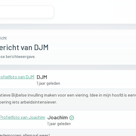
icht
ericht van DJM
se berichtweergave.
DJM
1 jaar geleden
atieve
Bijbelse
invulling
maken
voor
een
viering.
Idee
in
mijn
hoofd
is
een
oering
iets
arbeidsintensiever.
Joachim
1 jaar geleden
edemorgen
allemaal
weer!