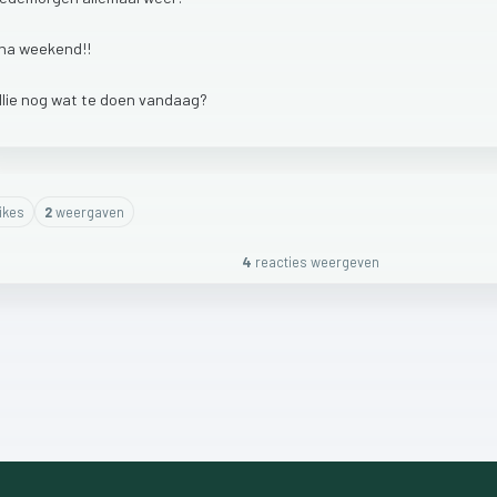
jna
weekend!!
llie
nog
wat
te
doen
vandaag?
ike
s
2
weergaven
4
reactie
s
weergeven