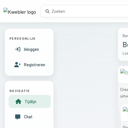
Ber
PERSOONLIJK
B
Inloggen
Los
Registreren
Cre
NAVIGATIE
uitv
Tijdlijn
Chat
Go