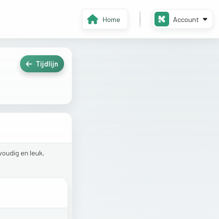
Home
Account
Tijdlijn
voudig
en
leuk,