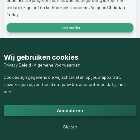
onder
Britse
jongeren
hernieuwde
belangstelling
is
voor
het
christelijk
geloof
én
kerkbezoek
toeneemt.
Volgens
Christian
Today...
Lees verder
1
like
124
weergaven
Wij gebruiken cookies
Privacy Beleid
·
Algemene Voorwaarden
Cookies zijn gegevens die wij achterlaten op jouw apparaat.
Deze zorgen bijvoorbeeld dat jouw browser onthoud dat jij het
bent!
Accepteren
Sluiten