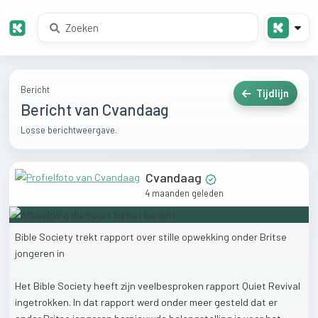
Bericht
Tijdlijn
Bericht van Cvandaag
Losse berichtweergave.
Cvandaag
4 maanden geleden
Bible
Society
trekt
rapport
over
stille
opwekking
onder
Britse
jongeren
in
Het
Bible
Society
heeft
zijn
veelbesproken
rapport
Quiet
Revival
ingetrokken.
In
dat
rapport
werd
onder
meer
gesteld
dat
er