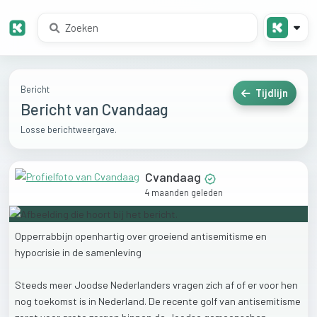
Bericht
Tijdlijn
Bericht van Cvandaag
Losse berichtweergave.
Cvandaag
4 maanden geleden
Opperrabbijn
openhartig
over
groeiend
antisemitisme
en
hypocrisie
in
de
samenleving
Steeds
meer
Joodse
Nederlanders
vragen
zich
af
of
er
voor
hen
nog
toekomst
is
in
Nederland.
De
recente
golf
van
antisemitisme