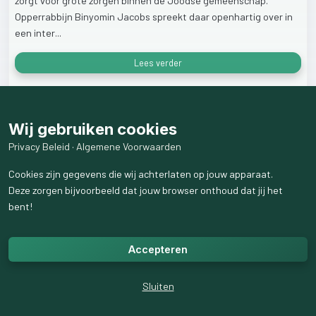
zorgt
voor
grote
zorgen
binnen
de
Joodse
gemeenschap.
Opperrabbijn
Binyomin
Jacobs
spreekt
daar
openhartig
over
in
een
inter...
Lees verder
23
weergaven
Wij gebruiken cookies
Privacy Beleid
·
Algemene Voorwaarden
Cookies zijn gegevens die wij achterlaten op jouw apparaat.
Deze zorgen bijvoorbeeld dat jouw browser onthoud dat jij het
bent!
Accepteren
Sluiten