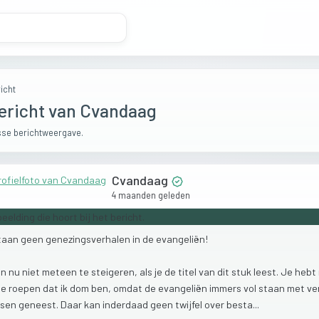
icht
ericht van Cvandaag
se berichtweergave.
Cvandaag
4 maanden geleden
taan
geen
genezingsverhalen
in
de
evangeliën!
in
nu
niet
meteen
te
steigeren,
als
je
de
titel
van
dit
stuk
leest.
Je
hebt
te
roepen
dat
ik
dom
ben,
omdat
de
evangeliën
immers
vol
staan
met
ve
sen
geneest.
Daar
kan
inderdaad
geen
twijfel
over
besta...