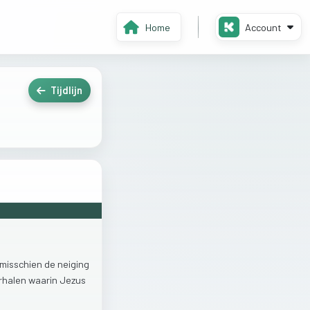
Home
Account
Tijdlijn
misschien
de
neiging
rhalen
waarin
Jezus