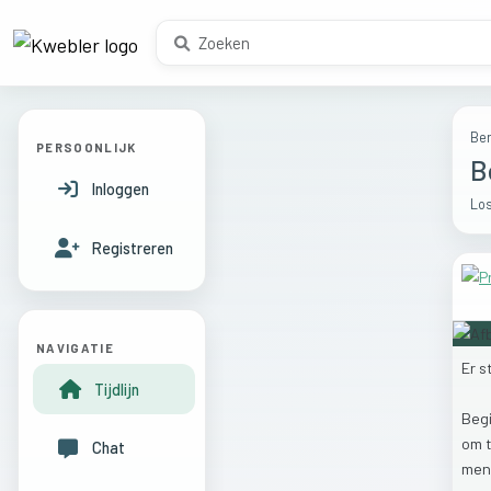
Ber
PERSOONLIJK
B
Inloggen
Los
Registreren
NAVIGATIE
Er
s
Tijdlijn
Beg
om
Chat
men