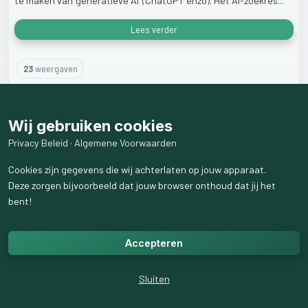
te
maken
van
‘generatieve
AI’
(ChatGPT
enzo).
Het
AI-zoekres...
Lees verder
23
weergaven
Wij gebruiken cookies
Privacy Beleid
·
Algemene Voorwaarden
Cookies zijn gegevens die wij achterlaten op jouw apparaat.
Deze zorgen bijvoorbeeld dat jouw browser onthoud dat jij het
bent!
Accepteren
Sluiten