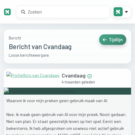
Bericht
Tijdlijn
Bericht van Cvandaag
Losse berichtweergave.
Cvandaag
4 maanden geleden
Waarom
ik
voor
mijn
preken
geen
gebruik
maak
van
AI
Nee,
ik
maak
geen
gebruik
van
AI
voor
mijn
preek.
Nooit
gedaan.
Niet
van
plan.
Er
staat
geestelijk
leven
op
het
spel.
Eerst
een
bekentenis.
Ik
heb
afgesproken
om
sowieso
niet
actief
gebruik