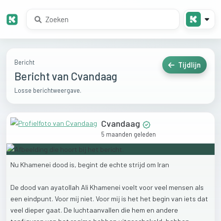
Bericht
Tijdlijn
Bericht van Cvandaag
Losse berichtweergave.
Cvandaag
5 maanden geleden
Nu
Khamenei
dood
is,
begint
de
echte
strijd
om
Iran
De
dood
van
ayatollah
Ali
Khamenei
voelt
voor
veel
mensen
als
een
eindpunt.
Voor
mij
niet.
Voor
mij
is
het
het
begin
van
iets
dat
veel
dieper
gaat.
De
luchtaanvallen
die
hem
en
andere