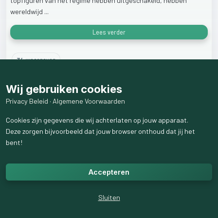
topfiguren
van
het
regime
hebben
uitgeschakeld,
hebben
wereldwijd
...
Lees verder
34
weergaven
Wij gebruiken cookies
Privacy Beleid
·
Algemene Voorwaarden
Cookies zijn gegevens die wij achterlaten op jouw apparaat.
Deze zorgen bijvoorbeeld dat jouw browser onthoud dat jij het
bent!
Accepteren
Sluiten