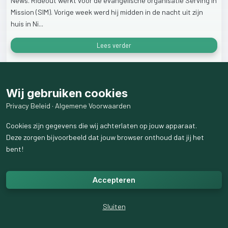
News.
Rideout
werkt
voor
de
evangelische
organisatie
Serving
in
Mission
(SIM).
Vorige
week
werd
hij
midden
in
de
nacht
uit
zijn
huis
in
Ni...
Lees verder
22
weergaven
Wij gebruiken cookies
Privacy Beleid
·
Algemene Voorwaarden
Cookies zijn gegevens die wij achterlaten op jouw apparaat.
Deze zorgen bijvoorbeeld dat jouw browser onthoud dat jij het
bent!
Accepteren
Sluiten