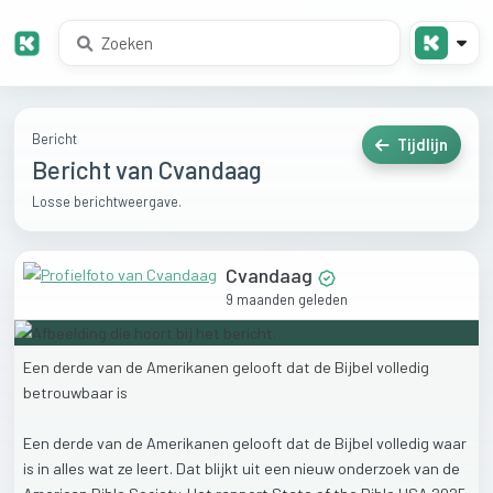
Bericht
Tijdlijn
Bericht van Cvandaag
Losse berichtweergave.
Cvandaag
9 maanden geleden
Een
derde
van
de
Amerikanen
gelooft
dat
de
Bijbel
volledig
betrouwbaar
is
Een
derde
van
de
Amerikanen
gelooft
dat
de
Bijbel
volledig
waar
is
in
alles
wat
ze
leert.
Dat
blijkt
uit
een
nieuw
onderzoek
van
de