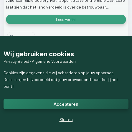
American
Bible
Society.
Het
rapport
State
of
the
Bible
USA
2025
laat
zien
dat
het
land
verdeeld
is
over
de
betrouwbaar...
Lees verder
19
weergaven
Wij gebruiken cookies
Privacy Beleid
·
Algemene Voorwaarden
Cookies zijn gegevens die wij achterlaten op jouw apparaat.
Deze zorgen bijvoorbeeld dat jouw browser onthoud dat jij het
bent!
Accepteren
Sluiten