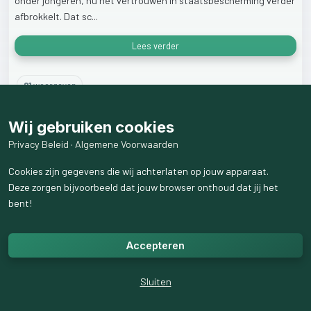
onder
jongeren,
nu
het
vertrouwen
in
staatsbescherming
verder
afbrokkelt.
Dat
sc...
Lees verder
21
weergaven
Wij gebruiken cookies
Privacy Beleid
·
Algemene Voorwaarden
Cookies zijn gegevens die wij achterlaten op jouw apparaat.
Deze zorgen bijvoorbeeld dat jouw browser onthoud dat jij het
bent!
Accepteren
Sluiten