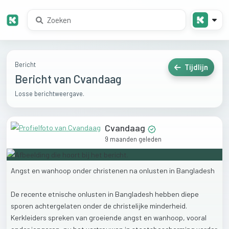
Bericht
Tijdlijn
Bericht van Cvandaag
Losse berichtweergave.
Cvandaag
9 maanden geleden
Angst
en
wanhoop
onder
christenen
na
onlusten
in
Bangladesh
De
recente
etnische
onlusten
in
Bangladesh
hebben
diepe
sporen
achtergelaten
onder
de
christelijke
minderheid.
Kerkleiders
spreken
van
groeiende
angst
en
wanhoop,
vooral