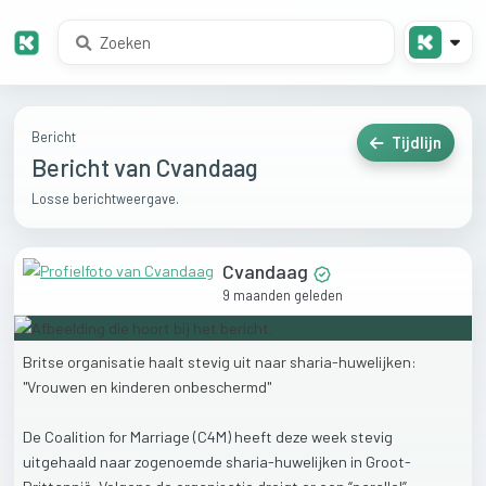
Bericht
Tijdlijn
Bericht van Cvandaag
Losse berichtweergave.
Cvandaag
9 maanden geleden
Britse
organisatie
haalt
stevig
uit
naar
sharia-huwelijken:
"Vrouwen
en
kinderen
onbeschermd"
De
Coalition
for
Marriage
(C4M)
heeft
deze
week
stevig
uitgehaald
naar
zogenoemde
sharia-huwelijken
in
Groot-