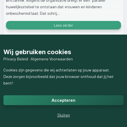
Brittannië.
Volgens
de
organisatie
dreigt
er
een
“parallel”
huwelijksstelsel
te
ontstaan
dat
vrouwen
en
kinderen
onbeschermd
laat.
Dat
schrij...
Lees verder
22
weergaven
Wij gebruiken cookies
Privacy Beleid
·
Algemene Voorwaarden
Cookies zijn gegevens die wij achterlaten op jouw apparaat.
Deze zorgen bijvoorbeeld dat jouw browser onthoud dat jij het
bent!
Accepteren
Sluiten