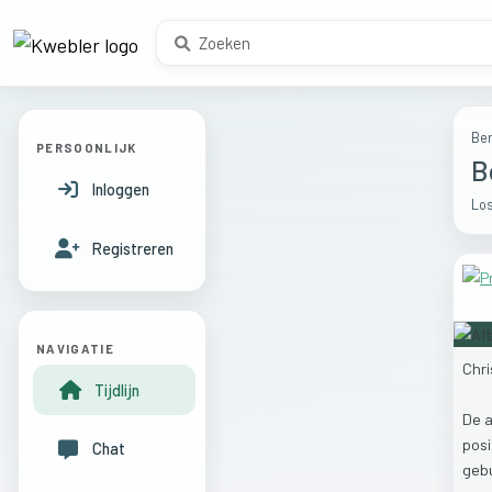
Ber
PERSOONLIJK
B
Inloggen
Los
Registreren
NAVIGATIE
Chr
Tijdlijn
De
posi
Chat
geb