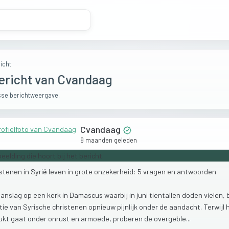
icht
ericht van Cvandaag
se berichtweergave.
Cvandaag
9 maanden geleden
istenen
in
Syrië
leven
in
grote
onzekerheid:
5
vragen
en
antwoorden
aanslag
op
een
kerk
in
Damascus
waarbij
in
juni
tientallen
doden
vielen,
tie
van
Syrische
christenen
opnieuw
pijnlijk
onder
de
aandacht.
Terwijl
ukt
gaat
onder
onrust
en
armoede,
proberen
de
overgeble...