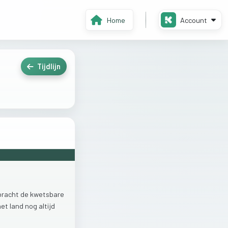
Home
Account
Tijdlijn
bracht
de
kwetsbare
het
land
nog
altijd