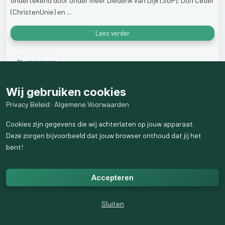
ondertekend
door
onder
meer
Diederik
van
Dijk
(SGP),
Don
Ceder
(ChristenUnie)
en
...
Lees verder
14
weergaven
Wij gebruiken cookies
Privacy Beleid
·
Algemene Voorwaarden
Cookies zijn gegevens die wij achterlaten op jouw apparaat.
Deze zorgen bijvoorbeeld dat jouw browser onthoud dat jij het
bent!
Accepteren
Sluiten