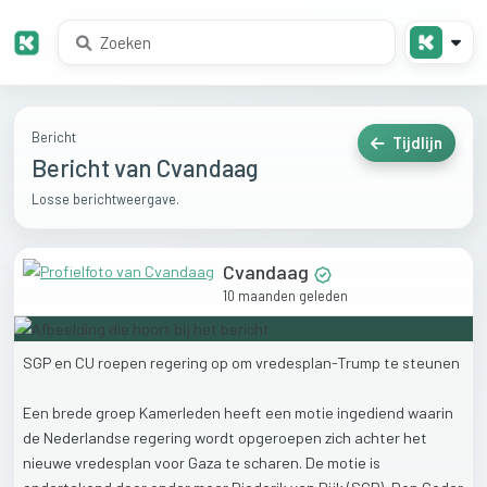
Bericht
Tijdlijn
Bericht van Cvandaag
Losse berichtweergave.
Cvandaag
10 maanden geleden
SGP
en
CU
roepen
regering
op
om
vredesplan-Trump
te
steunen
Een
brede
groep
Kamerleden
heeft
een
motie
ingediend
waarin
de
Nederlandse
regering
wordt
opgeroepen
zich
achter
het
nieuwe
vredesplan
voor
Gaza
te
scharen.
De
motie
is