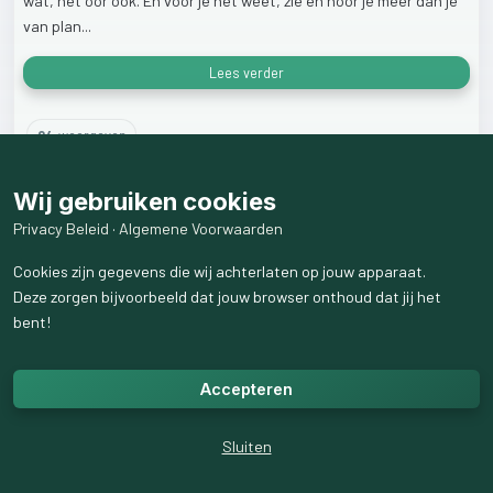
wat,
het
oor
ook.
En
voor
je
het
weet,
zie
en
hoor
je
meer
dan
je
van
plan...
Lees verder
94
weergaven
Wij gebruiken cookies
Privacy Beleid
·
Algemene Voorwaarden
Cookies zijn gegevens die wij achterlaten op jouw apparaat.
Deze zorgen bijvoorbeeld dat jouw browser onthoud dat jij het
bent!
Accepteren
Sluiten