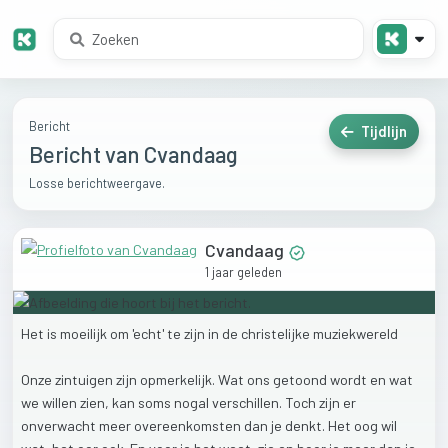
Bericht
Tijdlijn
Bericht van Cvandaag
Losse berichtweergave.
Cvandaag
1 jaar geleden
Het
is
moeilijk
om
'echt'
te
zijn
in
de
christelijke
muziekwereld
Onze
zintuigen
zijn
opmerkelijk.
Wat
ons
getoond
wordt
en
wat
we
willen
zien,
kan
soms
nogal
verschillen.
Toch
zijn
er
onverwacht
meer
overeenkomsten
dan
je
denkt.
Het
oog
wil